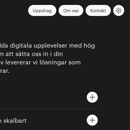
Uppdrag
Om oss
Kontakt
dda digitala upplevelser med hög
m att sätta oss in i din
 levererar vi lösningar som
rar.
ätter användaren i första
lys ser vi till att din
h skalbart
 responsiv, intuitiv och