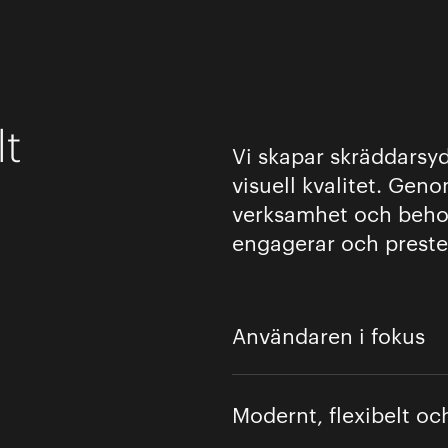
lt
Vi skapar skräddarsy
visuell kvalitet. Geno
verksamhet och behov
engagerar och preste
Användaren i fokus
Vi utformar webbplatser som s
rummet. Genom research och ana
Modernt, flexibelt oc
webbplats är lätt att navigera,