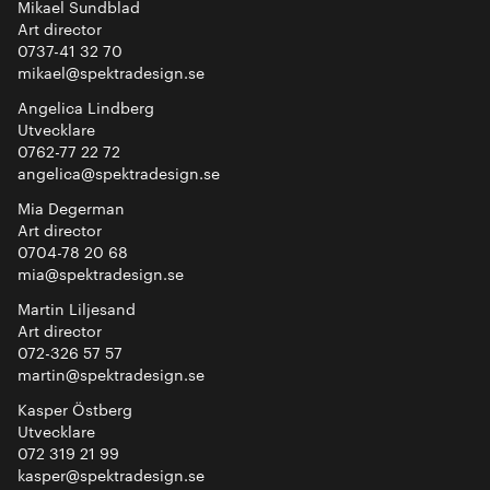
Mikael Sundblad
Art director
0737-41 32 70
mikael@spektradesign.se
Angelica Lindberg
Utvecklare
0762-77 22 72
angelica@spektradesign.se
Mia Degerman
Art director
0704-78 20 68
mia@spektradesign.se
Martin Liljesand
Art director
072-326 57 57
martin@spektradesign.se
Kasper Östberg
Utvecklare
072 319 21 99
kasper@spektradesign.se