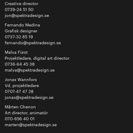
Creative director
0739-24 51 50
jon@spektradesign.se
Fernando Medina
Grafisk designer
0737-32 85 19
fernando@spektradesign.se
Malva Fürst
Projektledare, digital art director
0736-64 45 38
malva@spektradesign.se
Jonas Wannfors
Vd, projektledare
0707-47 47 28
jonas@spektradesign.se
Mårten Chenon
Art director, animatör
070-656 40 01
marten@spektradesign.se