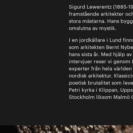
Sigurd Lewerentz (1885-19
framstående arkitekter och
stora mästarna. Hans bygg
omslutna av mystik.
I en jordkällare i Lund fin
som arkitekten Bernt Nyb
hans sista år. Med hjälp av
intervjuer reser vi genom
experter från hela världen
nordisk arkitektur. Klass
poetisk brutalitet som lev
Petri kyrka i Klippan, Upp
Stockholm liksom Malmö 