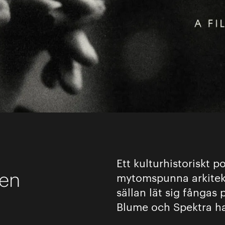
Ett kulturhistoriskt 
ten
mytomspunna arkitek
sällan lät sig fångas 
Blume och Spektra har