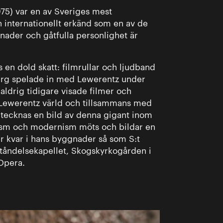
75) var en av Sveriges mest
 internationellt erkänd som en av de
nader och gåtfulla personlighet är
ns en dold skatt: filmrullar och ljudband
erg spelade in med Lewerentz under
 aldrig tidigare visade filmer och
 Lewerentz värld och tillsammans med
 tecknas en bild av denna gigant inom
icism och modernism möts och bildar en
er kvar i hans byggnader så som S:t
ståndelsekapellet, Skogskyrkogården i
Opera.